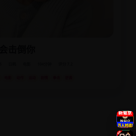
会击倒你
5
日韩
电影
104分钟
评分 7.2
电影
动作
运动
剧情
拳击
逆袭