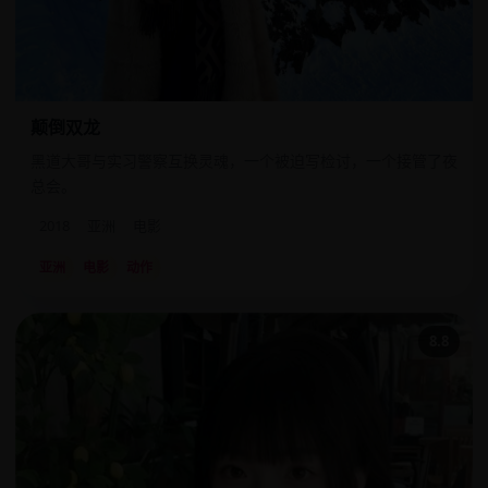
颠倒双龙
黑道大哥与实习警察互换灵魂，一个被迫写检讨，一个接管了夜
总会。
2018
亚洲
电影
亚洲
电影
动作
8.8