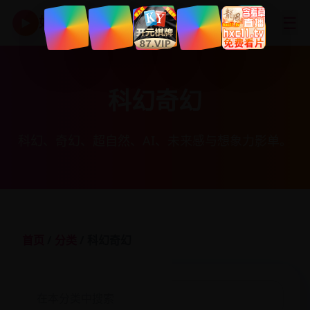
☰
好看国产剧
▶
科幻奇幻
科幻、奇幻、超自然、AI、未来感与想象力影单。
首页
/
分类
/ 科幻奇幻