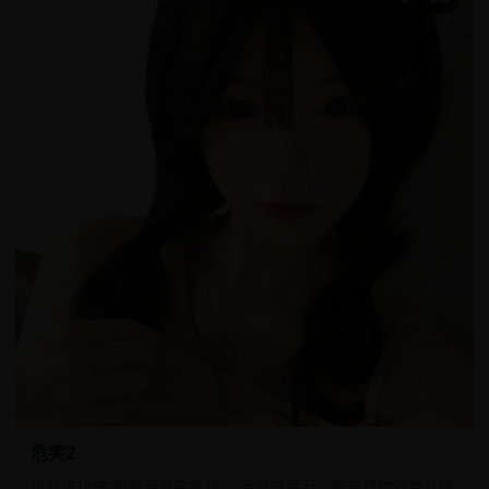
危笑2
诅咒进化成“短视频微笑挑战”，点赞过百万，微笑怪物就会从屏