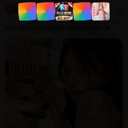
☰
好看国产剧
▶
首页
/
喜剧生活
/ 乡巴佬希尔一家的幸福生活第九季