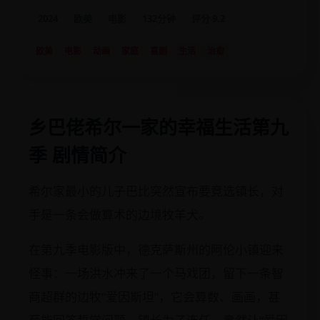
2024
欧美
电影
132分钟
评分 9.2
欧美
电影
动画
家庭
喜剧
生活
治愈
乡巴佬希尔一家的幸福生活第九
季 剧情简介
希尔家最小的儿子巴比突然宣布要竞选镇长，对
手是一条会做算术的边境牧羊犬。
在第九季电影版中，德克萨斯州的阿伦小镇迎来
怪事：一场洪水冲来了一个马戏团，留下一条智
商超群的边牧“爱因斯坦”，它会算数、画画，甚