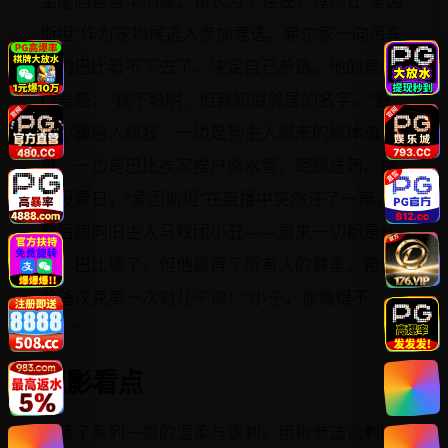
至能回答哲学问题。镇长为了连任，竟然让“爱因
斯坦”作为宠物候选人参加竞选。希尔家一向吊车
尾的巴比看不下去了，决定自己参选。他的竞选
口号是：“我不聪明，但我知道邻居的名字。”整
个小镇陷入疯狂：一边是狗主人带来的媒体流
量，一边是巴比挨家挨户修水管、跑腿送药。最
终投票日，“爱因斯坦”在直播中突然汪了一声，
然后跑向旧主人马戏团小丑——原来一切都是炒
作。巴比输了，但他赢得了所有人的尊重。希尔
爸爸汉克第一次对儿子说：“小子，你做得不
错。”
观影看点
延续了系列一贯的温柔与讽刺。用狗参选讽刺政