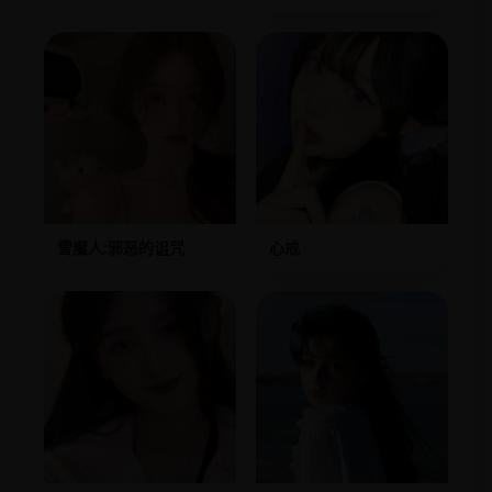
雪魔人:邪恶的诅咒
心戒