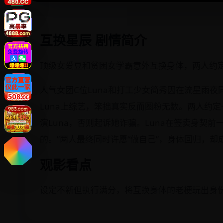
互换星辰 剧情简介
顶级女爱豆和贫困女学霸意外互换身体，两人约
人气女团C位Luna和打工少女简秀因在流星雨夜
Luna上综艺，笨拙真实反而圈粉无数。两人约定
演Luna，否则起诉她诈骗。Luna在签卖身
的。”两人最终同时许愿“做自己”，身体回归，却
观影看点
设定不新但执行满分，将互换身体的老梗玩出身