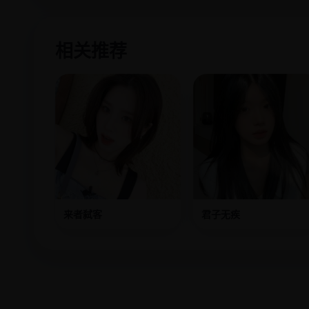
相关推荐
来者弑客
君子无疾